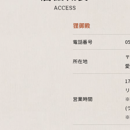
ACCESS
狸御殿
電話番号
0
〒
所在地
愛
1
リ
営業時間
※
(
※