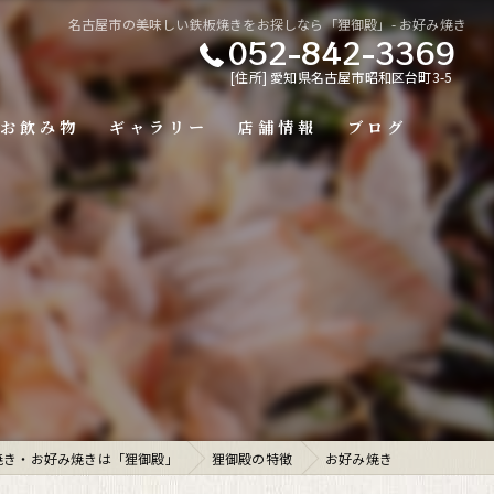
名古屋市の美味しい鉄板焼きをお探しなら「狸御殿」- お好み焼き
052-842-3369
[住所] 愛知県名古屋市昭和区台町3-5
お飲み物
ギャラリー
店舗情報
ブログ
焼き・お好み焼きは「狸御殿」
狸御殿の特徴
お好み焼き