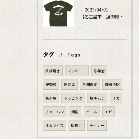
2023/04/01
【名古屋市 狸御殿】鉄板焼でディナータイム
タグ
Tags
鉄板焼き
ズッキーニ
忘年会
狸御殿
居酒屋
冬期限定
御器所駅
名古屋
トッピング
豚キムチ
イカ
チャーハン
焼酎
ビール
エビ
オムライス
唐揚げ
ディナー