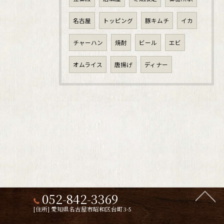
名古屋
トッピング
豚キムチ
イカ
チャーハン
焼酎
ビール
エビ
オムライス
唐揚げ
ディナー
052-842-3369
[住所] 愛知県名古屋市昭和区台町3-5