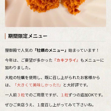
期間限定メニュー
狸御殿で人気の
「牡蠣のメニュー」
始まっています！
今年は、ご要望が多かった
『カキフライ』
もメニューに
加わりました。
大粒の牡蠣を使用し、既に召し上がられたお客様から
は、
「大きくて美味しかった‼」
と
大好評です。
一人前
３粒
でのご用意ですが、
１粒
ずつの追加OKです。
ぜひご来店うえ、１度召し上がってみて下さいね。