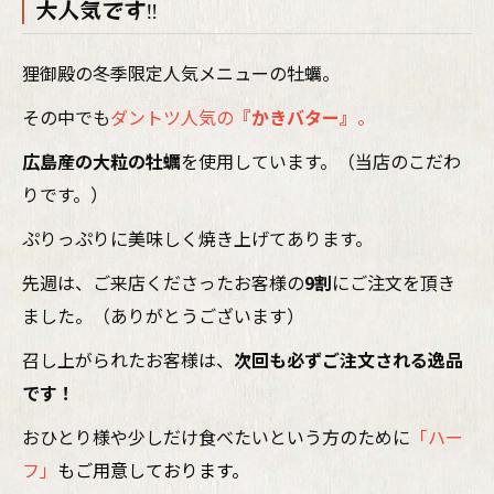
大人気です‼
狸御殿の冬季限定人気メニューの牡蠣。
その中でも
ダントツ人気の
『かきバター』
。
広島産の大粒の牡蠣
を使用しています。（当店のこだわ
りです。）
ぷりっぷりに美味しく焼き上げてあります。
先週は、ご来店くださったお客様の
9割
にご注文を頂き
ました。（ありがとうございます）
召し上がられたお客様は、
次回も必ずご注文される逸品
です！
おひとり様や少しだけ食べたいという方のために
「ハー
フ」
もご用意しております。